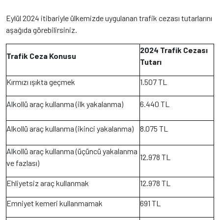
Eylül 2024 itibariyle ülkemizde uygulanan trafik cezası tutarlarını
aşağıda görebilirsiniz.
2024 Trafik Cezası
Trafik Ceza Konusu
Tutarı
Kırmızı ışıkta geçmek
1.507 TL
Alkollü araç kullanma (ilk yakalanma)
6.440 TL
Alkollü araç kullanma (ikinci yakalanma)
8.075 TL
Alkollü araç kullanma (üçüncü yakalanma
12.978 TL
ve fazlası)
Ehliyetsiz araç kullanmak
12.978 TL
Emniyet kemeri kullanmamak
691 TL