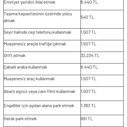
Emniyet şeridini ihlal etmek
6.440 TL
Taşıma kapasitesinin üzerinde yolcu
540 TL
almak
Seyir halinde cep telefonu kullanmak
1.507 TL
Muayenesiz araçla trafiğe çıkmak
1.507 TL
Drift atmak
32.234 TL
Çakarlı araba kullanmak
6.440 TL
Muayenesiz araç kullanmak
1.507 TL
Abartı egzoz veya cam filmi kullanmak
1.507 TL
Engelliler için ayrılan alana park etmek
1.383 TL
Hatalı park etmek
691 TL