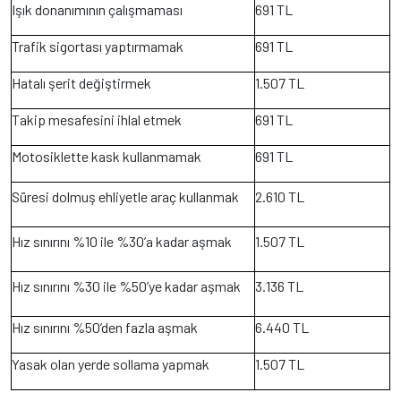
Işık donanımının çalışmaması
691 TL
Trafik sigortası yaptırmamak
691 TL
Hatalı şerit değiştirmek
1.507 TL
Takip mesafesini ihlal etmek
691 TL
Motosiklette kask kullanmamak
691 TL
Süresi dolmuş ehliyetle araç kullanmak
2.610 TL
Hız sınırını %10 ile %30’a kadar aşmak
1.507 TL
Hız sınırını %30 ile %50’ye kadar aşmak
3.136 TL
Hız sınırını %50’den fazla aşmak
6.440 TL
Yasak olan yerde sollama yapmak
1.507 TL